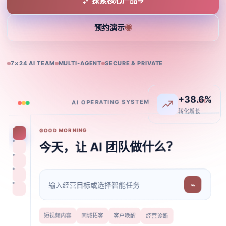
探索核心产品
→
预约演示
◉
7×24 AI TEAM
MULTI-AGENT
SECURE & PRIVATE
+38.6%
AI OPERATING SYSTEM
LIVE
转化增长
GOOD MORNING
今天，让 AI 团队做什么？
输入经营目标或选择智能任务
⌁
短视频内容
同城拓客
客户唤醒
经营诊断