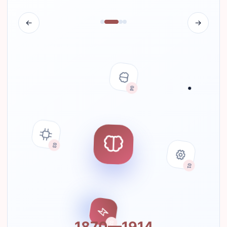
←
→
04
03
01
02
1960—2020